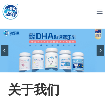
跳
到
内
容
关于我们