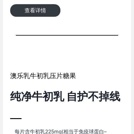
查看详情
澳乐乳牛初乳压片糖果
纯净牛初乳 自护不掉线
每片含牛初乳225mg(相当于免疫球蛋白–