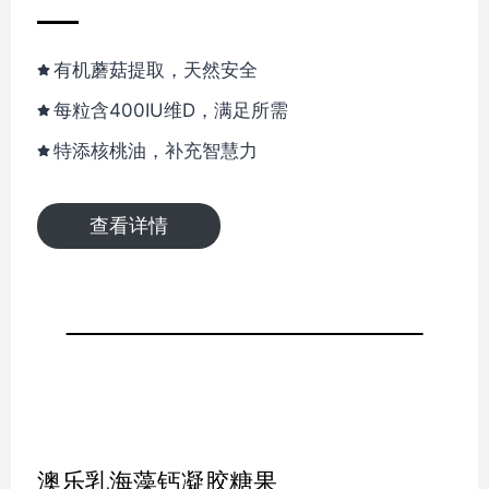
有机蘑菇提取，天然安全
每粒含400IU维D，满足所需
特添核桃油，补充智慧力
查看详情
澳乐乳海藻钙凝胶糖果