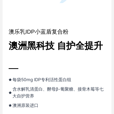
澳乐乳IDP小蓝盾复合粉
澳洲黑科技
自护全提升
每袋50mg IDP专利活性蛋白组
含水解乳清蛋白、酵母β-葡聚糖、接骨木莓等七
大自护营养
澳洲原装进口