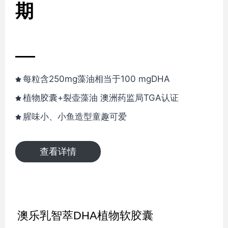
期
每粒含250mg藻油相当于100 mgDHA
植物胶囊+裂壶藻油 澳洲药监局TGA认证
腥味小、小鱼造型童趣可爱
查看详情
澳乐乳智萃DHA植物软胶囊