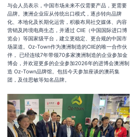
与会人员表示，中国市场未来不仅需要产品，更需要
品牌。澳洲企业应从传统出口模式，逐步转向品牌
化、本地化及长期化运营，积极布局社交媒体、内容
营销及跨境电商生态，并通过 CIIE（中国国际进口博
览会）等国家级平台，建立更稳定、更合规的中国市
场渠道。Oz-Town作为澳洲制造的CIIE的唯一合作伙
伴， 已经连续7年带领70多家澳洲制造的企业参加金
博会，并欢迎更多的企业参加2026年的进博会澳洲制
造 Oz-Town品牌馆。包括今天参加座谈的澳药集
团，及佳思敏等知名品牌。