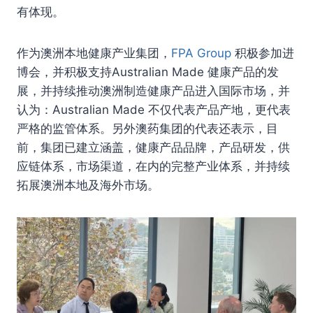
有体现。
作为澳洲本地健康产业集团，
FPA Group
积极参加进
博会，并积极支持Australian Made 健康产品的发
展，并持续推动澳洲制造健康产品进入国际市场，并
认为：Australian Made 不仅代表产品产地，更代表
严格的监管体系。另外澳药集团的代表还表示，目
前，集团已建立涵盖，健康产品品牌，产品研发，供
应链体系，市场渠道，在内的完整产业体系，并持续
拓展澳洲本地及海外市场。