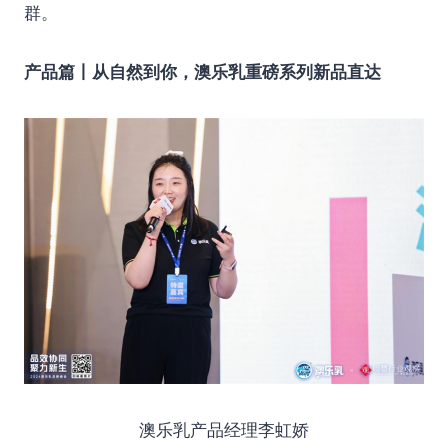
群。
产品篇丨从自然到你，澳乐乳重磅系列新品直达
澳乐乳产品经理李虹娇