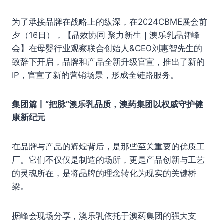
为了承接品牌在战略上的纵深，在2024CBME展会前
夕（16日），【品效协同 聚力新生｜澳乐乳品牌峰
会】在母婴行业观察联合创始人&CEO刘惠智先生的
致辞下开启，品牌和产品全新升级官宣，推出了新的
IP，官宣了新的营销场景，形成全链路服务。
集团篇丨“把脉”澳乐乳品质，澳药集团以权威守护健
康新纪元
在品牌与产品的辉煌背后，是那些至关重要的优质工
厂。它们不仅仅是制造的场所，更是产品创新与工艺
的灵魂所在，是将品牌的理念转化为现实的关键桥
梁。
据峰会现场分享，澳乐乳依托于澳药集团的强大支