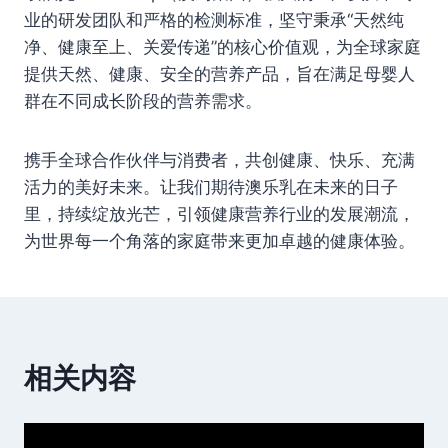
业的研发团队和严格的检测标准，坚守秉承“天然纯
净、健康至上、关爱传递”的核心价值观，为全球家庭
提供天然、健康、安全的营养产品，旨在满足母婴人
群在不同成长阶段的营养需求。
携手全球合作伙伴与消费者，共创健康、快乐、充满
活力的美好未来。让我们期待澳乐乳在未来的日子
里，持续绽放光芒，引领健康营养行业的发展潮流，
为世界每一个角落的家庭带来更加卓越的健康体验。
相关内容