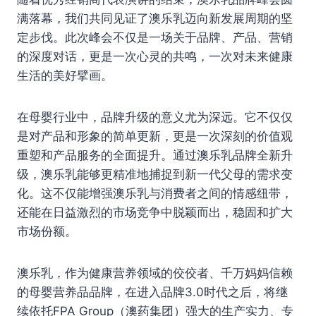
满落幕，我们共同见证了澳乐乳迈向新发展周期的坚
定步伐。此次峰会不仅是一场关于品牌、产品、营销
的深度对话，更是一次心灵的共鸣，一次对未来健康
生活的美好擘画。
在母婴行业中，品牌升级的意义尤为深远。它不仅仅
是对产品和形象的简单更新，更是一次深刻的价值观
重塑和产品服务的全面提升。通过澳乐乳品牌全新升
级，澳乐乳能够更精准地捕捉到新一代父母的需求变
化。这不仅能增强澳乐乳与消费者之间的情感纽带，
还能在日益激烈的市场竞争中脱颖而出，稳固和扩大
市场份额。
澳乐乳，作为健康营养领域的佼佼者、千万妈妈信赖
的母婴营养品品牌，在进入品牌3.0时代之后，将继
续依托FPA Group（澳药集团）强大的生产实力、专