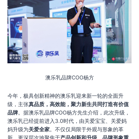
澳乐乳品牌COO杨方
今年，极具创新精神的澳乐乳迎来新一轮的全面升
级，主张
真品质，高效能，聚力新生共同打造有价值
品牌
。据澳乐乳品牌COO杨方先生介绍，此次升级，
澳乐乳已经提前进入3.0时代，由关爱宝宝、关爱妈
妈升级为
关爱全家
。不仅仅局限于外观与形象的革
新，更深层次地聚焦于
产品创新和升级、品牌形象重