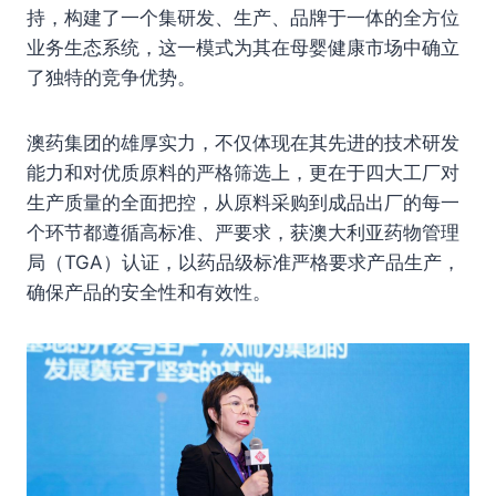
持，构建了一个集研发、生产、品牌于一体的全方位
业务生态系统，这一模式为其在母婴健康市场中确立
了独特的竞争优势。
澳药集团的雄厚实力，不仅体现在其先进的技术研发
能力和对优质原料的严格筛选上，更在于四大工厂对
生产质量的全面把控，从原料采购到成品出厂的每一
个环节都遵循高标准、严要求，获澳大利亚药物管理
局（TGA）认证，以药品级标准严格要求产品生产，
确保产品的安全性和有效性。