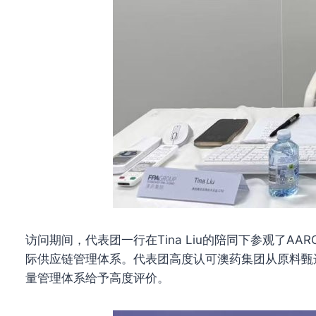
访问期间，代表团一行在Tina Liu的陪同下参观了
际供应链管理体系。代表团高度认可澳药集团从原料甄选
量管理体系给予高度评价。