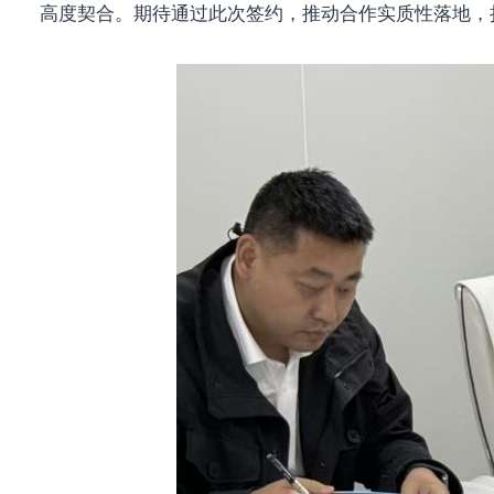
高度契合。期待通过此次签约，推动合作实质性落地，