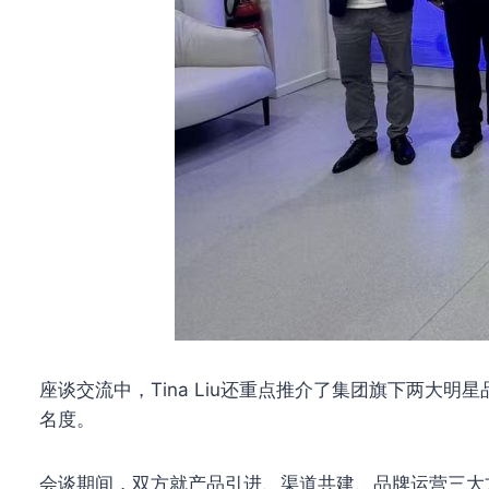
座谈交流中，Tina Liu还重点推介了集团旗下两大明星
名度。
会谈期间，双方就产品引进、渠道共建、品牌运营三大