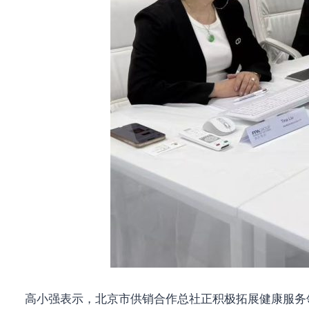
高小强表示，北京市供销合作总社正积极拓展健康服务