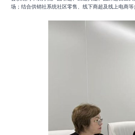
场；结合供销社系统社区零售、线下商超及线上电商等