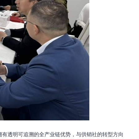
拥有透明可追溯的全产业链优势，与供销社的转型方向