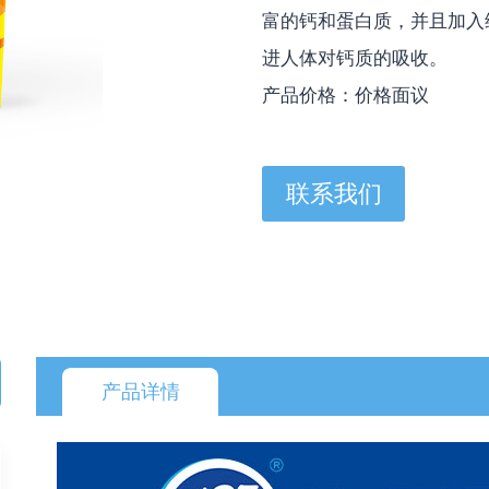
富的钙和蛋白质，并且加入
进人体对钙质的吸收。
产品价格：价格面议
联系我们
产品详情