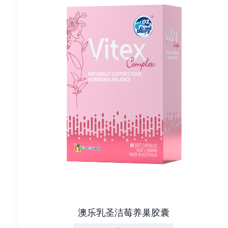
澳乐乳圣洁莓养巢胶囊