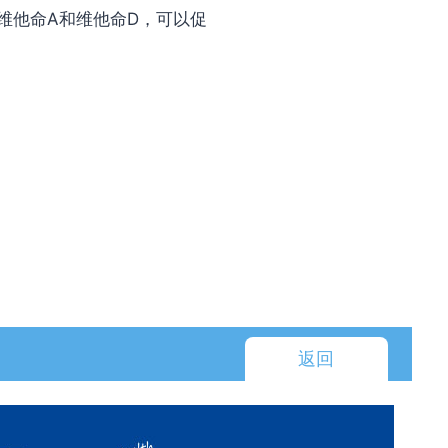
维他命A和维他命D，可以促
返回