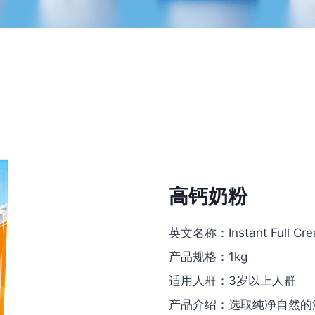
高钙奶粉
英文名称：Instant Full Cre
产品规格：1kg
适用人群：3岁以上人群
产品介绍：选取纯净自然的